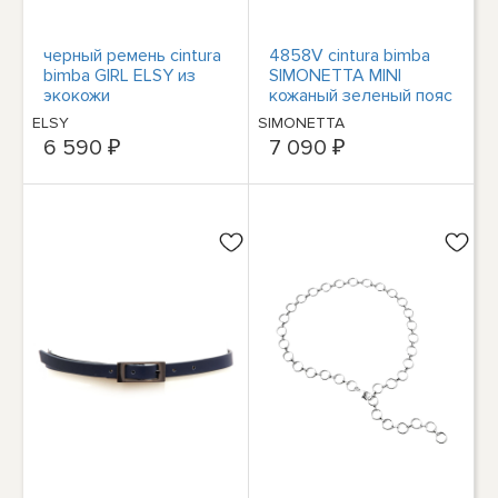
черный ремень cintura
4858V cintura bimba
bimba GIRL ELSY из
SIMONETTA MINI
экокожи
кожаный зеленый пояс
для девочки и малыша
ELSY
SIMONETTA
6 590 ₽
7 090 ₽