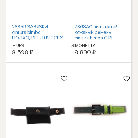
2835R ЗАВЯЗКИ
7868AC винтажный
cintura bimbo
кожаный ремень
ПОДХОДЯТ ДЛЯ ВСЕХ
cintura bimba GIRL
поясов intrecciata
SIMONETTA MINI
TIE-UPS
SIMONETTA
regolabile kid
светло-голубого
8 590 ₽
8 890 ₽
цвета