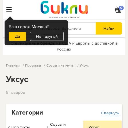
0
Ваш город Москва?
Нет, другой
Оригинальные бренды из США и Европы с доставкой в
Россию
Главная
Продукты
Соусы и кетчупы
Уксус
Уксус
5 товаров
Категории
Свернуть
Соусы и
Продукты
Уксус