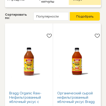
кетчупы
Сортировать
по:
Bragg Organic Raw-
Органический сырой
Нефильтрованный
нефильтрованный
яблочный уксус с
яблочный уксус Bragg
добавлением
с добавлением меда,