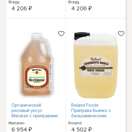
Bragg
Bragg
цитрусовых
16 унций
4 206 ₽
4 206 ₽
Органический
Roland Foods
рисовый уксус
Приправа Бьянко с
Marukan с приправами,
бальзамическим
1 галлон (1 упаковка)
уксусом Модена,
Marukan
Roland
Белый уксус, 5
6 954 ₽
4 502 ₽