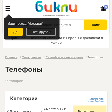
0
Ваш город Москва?
Нет, другой
Оригинальные бренды из США и Европы с доставкой в
Россию
Главная
Электроника
Смартфоны и аксессуары
Телефоны
Телефоны
15 товаров
Категории
Свернуть
Смартфоны и
Электроника
Телефоны