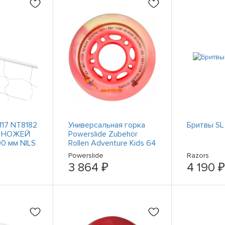
17 NT8182
Универсальная горка
Бритвы SL
 НОЖЕЙ
Powerslide Zubehör
0 мм NILS
Rollen Adventure Kids 64
мм 145792
Powerslide
Razors
3 864 ₽
4 190 ₽