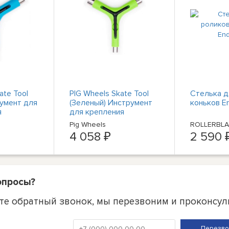
ate Tool
PIG Wheels Skate Tool
Стелька д
румент для
(Зеленый) Инструмент
коньков E
я
для крепления
скейтборда
Pig Wheels
ROLLERBL
4 058 ₽
2 590 
опросы?
те обратный звонок, мы перезвоним и проконсул