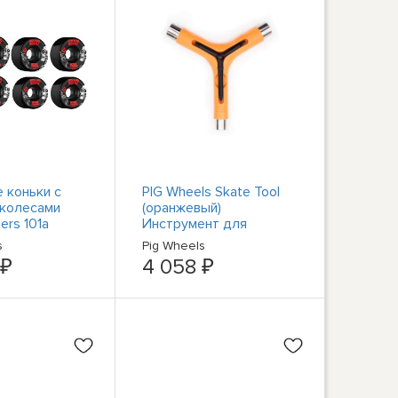
 коньки с
PIG Wheels Skate Tool
 колесами
(оранжевый)
ers 101a
Инструмент для
ликовые
оборудования
s
Pig Wheels
абор из 8
скейтборда
 ₽
4 058 ₽