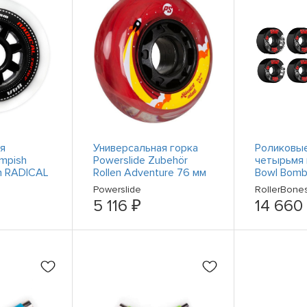
я
Универсальная горка
Роликовые
mpish
Powerslide Zubehör
четырьмя
en RADICAL
Rollen Adventure 76 мм
Bowl Bomb
мплект 4
82A (4 ks) 174245
Wheels Ро
Powerslide
RollerBone
коньки - Н
5 116 ₽
14 660
колес