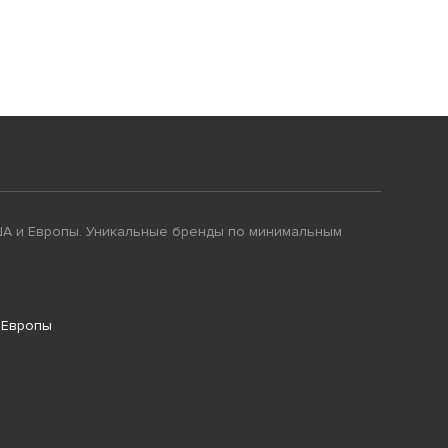
ША и Европы. Уникальные бренды по минимальным
 Европы