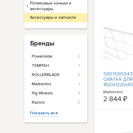
Роликовые коньки и
аксессуары
Аксессуары и запчасти
Бренды
Powerslide
2
TEMPISH
1
59076955431
ROLLERBLADE
2
СИАТКА ДЛЯ
Markenlos
1
1820x1220x60
НИЛЬС
Markenlos
Pig Wheels
3
2 844 ₽
Razors
2
Показать все