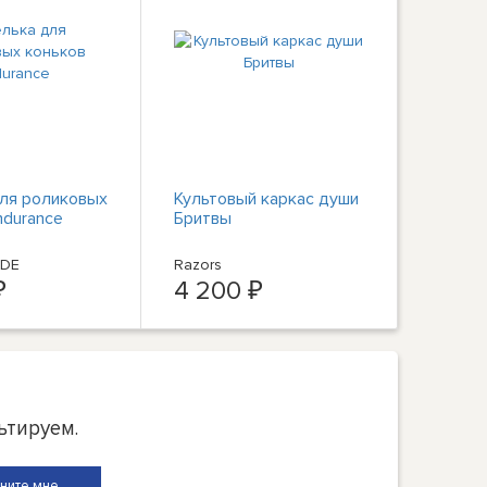
ля роликовых
Культовый каркас души
ndurance
Бритвы
ADE
Razors
₽
4 200 ₽
ьтируем.