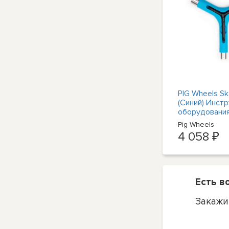
PIG Wheels Sk
(Синий) Инст
оборудовани
скейтборда
Pig Wheels
4 058 ₽
Есть в
Закажи