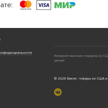
ате:
и
онфиденциальности
Интернет-магазин товаров из С
ценам!
© 2026 Бикли - товары из США и