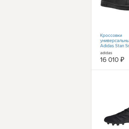
Кроссовки
универсальны
Adidas Stan S
M20327 Schw
adidas
16 010 ₽