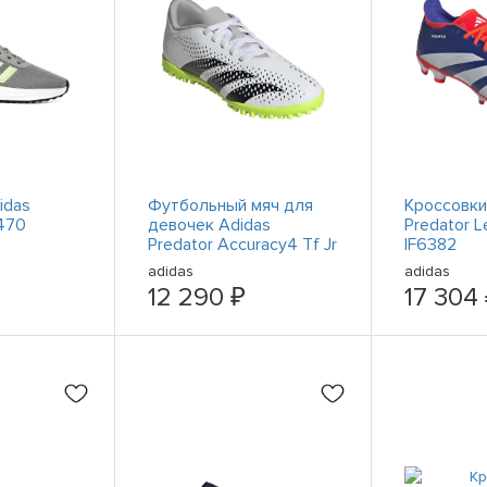
idas
Футбольный мяч для
Кроссовки
0470
девочек Adidas
Predator 
Predator Accuracy4 Tf Jr
IF6382
IE9444 Weiß
adidas
adidas
12 290 ₽
17 304