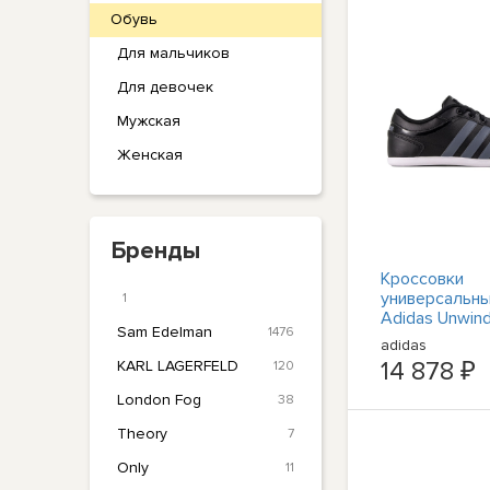
Обувь
Для мальчиков
Для девочек
Мужская
Женская
Бренды
Кроссовки
универсальны
1
Adidas Unwin
Sam Edelman
1476
Schwarz
adidas
14 878 ₽
KARL LAGERFELD
120
London Fog
38
Theory
7
Only
11