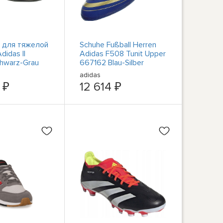
 для тяжелой
Schuhe Fußball Herren
didas II
Adidas F508 Tunit Upper
hwarz-Grau
667162 Blau-Silber
adidas
 ₽
12 614 ₽