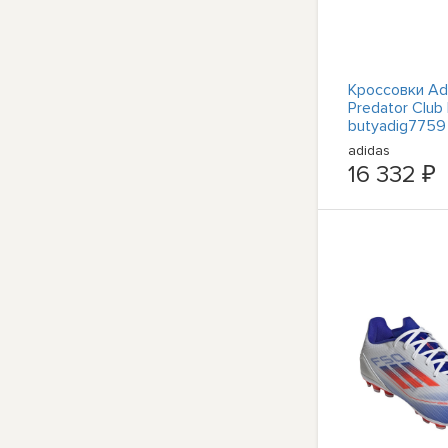
Кроссовки Ad
Predator Club
butyadig7759
Club Fxg
adidas
16 332 ₽