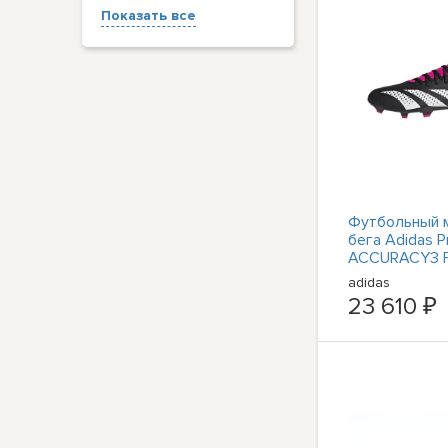
Показать все
Футбольный 
бега Adidas P
ACCURACY3 
GW4589 Weiß
adidas
Schwarz
23 610 ₽