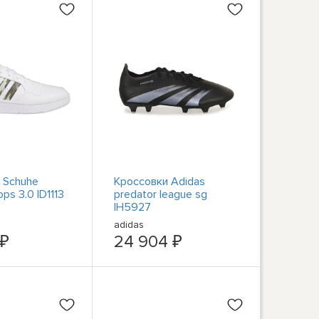
 Schuhe
Кроссовки Adidas
ps 3.0 ID1113
predator league sg
IH5927
adidas
 ₽
24 904 ₽