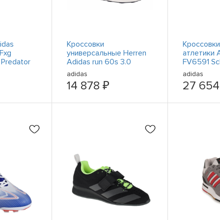
idas
Кроссовки
Кроссовки
 Fxg
универсальные Herren
атлетики A
 Predator
Adidas run 60s 3.0
FV6591 Sc
ID1858 Dunkelrot
adidas
adidas
14 878 ₽
27 654