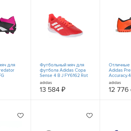
мяч для
Футбольный мяч для
Отличные 
redator
футбола Adidas Copa
Adidas Pre
FG
Sense 4 В J FY6162 Rot
Accuracy.
-Rosa-
adidas
adidas
13 584 ₽
12 776