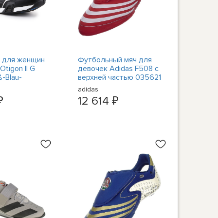
 для женщин
Футбольный мяч для
Otigon II G
девочек Adidas F508 с
-Blau-
верхней частью 035621
Rot-Weiß
adidas
₽
12 614 ₽