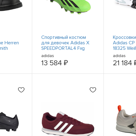
Спортивный костюм
Кроссовки
е Herren
для девочек Adidas X
Adidas CP 
mith
SPEEDPORTAL4 Fxg
18325 Weiß
arz
GW8494 Grün
Schwarz
adidas
adidas
13 584 ₽
21 184 