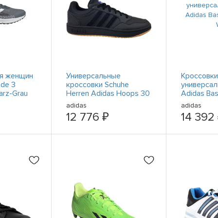
ля женщин
Универсальные
Кроссовки
ide 3
кроссовки Schuhe
универсал
rz-Grau
Herren Adidas Hoops 30
Adidas Ba
GY4727 Schwarz
Weiß
adidas
adidas
12 776 ₽
14 392