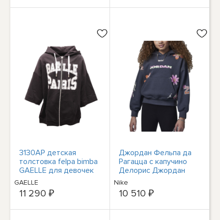
3130AP детская
Джордан Фельпа да
толстовка felpa bimba
Рагацца с капучино
GAELLE для девочек
Делорис Джордан
на молнии
Флауэр Гриджиа
GAELLE
Nike
Кодис 45С...
11 290 ₽
10 510 ₽