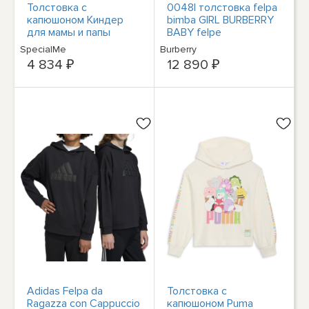
Толстовка с
0048I толстовка felpa
капюшоном Киндер
bimba GIRL BURBERRY
для мамы и папы
BABY felpe
Герцена,
SpecialMe
Burberry
мотивирующая маму и
4 834 ₽
12 890 ₽
папу Киндер.
Adidas Felpa da
Толстовка с
Ragazza con Cappuccio
капюшоном Puma