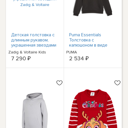
Детская толстовка с
Puma Essentials
длинным рукавом,
Толстовка с
украшенная звездами
капюшоном в виде
Zadig & Voltaire
животных для
Zadig & Voltaire Kids
PUMA
девочек, черная
7 290 ₽
2 534 ₽
повседневная верхняя
одежда 67796401