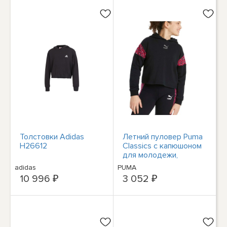
Толстовки Adidas
Летний пуловер Puma
H26612
Classics с капюшоном
для молодежи,
повседневная верхняя
adidas
PUMA
одежда для девочек,
10 996 ₽
3 052 ₽
размер S, 5