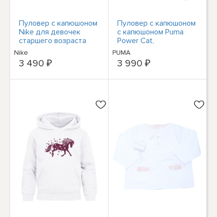
Пуловер с капюшоном
Пуловер с капюшоном
Nike для девочек
с капюшоном Puma
старшего возраста
Power Cat,
Therma-Fit, DQ8845,
молодежная розовая
Nike
PUMA
размеры и цвета
повседневная верхняя
3 490 ₽
3 990 ₽
одежда для девочек
67354864