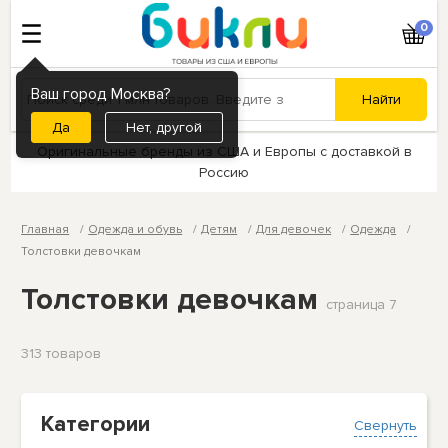
0
Ваш город Москва?
Нет, другой
Оригинальные бренды из США и Европы с доставкой в
Россию
Главная
Одежда и обувь
Детям
Для девочек
Одежда
Толстовки девочкам
Толстовки девочкам
страница 7
313 товаров
Категории
Свернуть