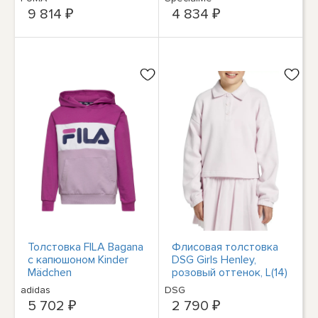
девочек, розовый
Mädchengeschenke mit
9 814 ₽
4 834 ₽
68178348
Pferde
Толстовка FILA Bagana
Флисовая толстовка
с капюшоном Kinder
DSG Girls Henley,
Mädchen
розовый оттенок, L(14)
Kapuzenpullover,
adidas
DSG
толстовка Lila
5 702 ₽
2 790 ₽
Orchidee