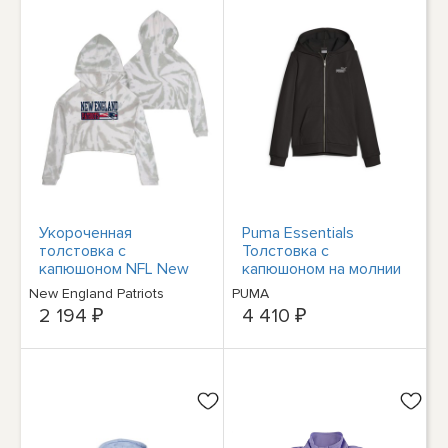
Укороченная
Puma Essentials
толстовка с
Толстовка с
капюшоном NFL New
капюшоном на молнии
England Patriots для
для молодых
New England Patriots
PUMA
девочек серого цвета
девушек, черная
2 194 ₽
4 410 ₽
с галстуком-бабочкой
повседневная верхняя
XS
одежда 67642001