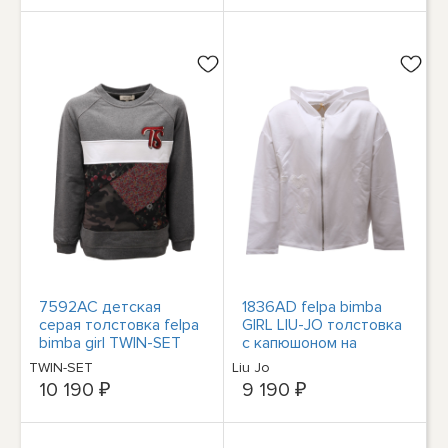
7592AC детская
1836AD felpa bimba
серая толстовка felpa
GIRL LIU-JO толстовка
bimba girl TWIN-SET
с капюшоном на
молнии для детей
TWIN-SET
Liu Jo
10 190 ₽
9 190 ₽