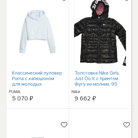
Классический пуловер
Толстовка Nike Girls,
Puma с капюшоном
Just Do It с принтом
для молодых
Фугу на молнии, 95
девушек, синяя
долларов, черная, 4
PUMA
Nike
повседневная верхняя
5 070 ₽
9 662 ₽
одежда 62160969