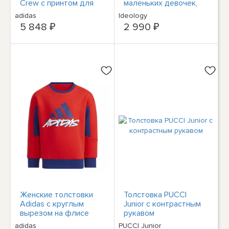
Crew с принтом для
маленьких девочек,
детей и девочек
легкая турочка, [S 7/8]
adidas
Ideology
НОВАЯ
5 848 ₽
2 990 ₽
Женские толстовки
Толстовка PUCCI
Adidas с круглым
Junior с контрастным
вырезом на флисе
рукавом
H40304 Dunkelblau-
adidas
PUCCI Junior