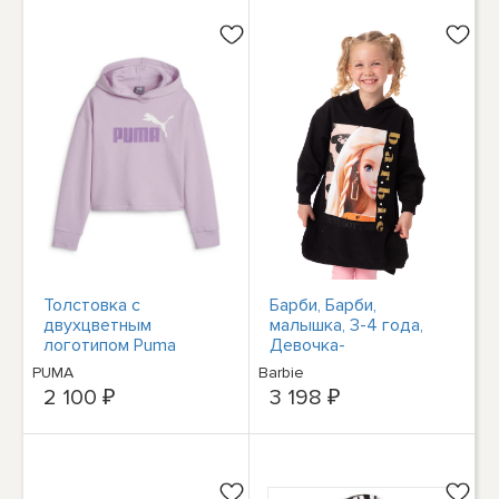
Толстовка с
Барби, Барби,
двухцветным
малышка, 3-4 года,
логотипом Puma
Девочка-
Essentials для
Капузенпулловер
PUMA
Barbie
молодых девушек
2 100 ₽
3 198 ₽
фиолетового цвета,
повседневная верхняя
одежда 6809936