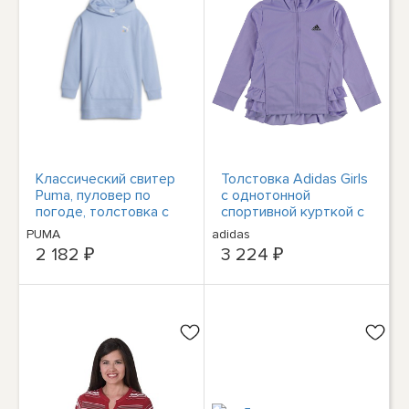
Классический свитер
Толстовка Adidas Girls
Puma, пуловер по
с однотонной
погоде, толстовка с
спортивной курткой с
капюшоном для
рюшами, фиолетовый,
PUMA
adidas
молодых девушек,
Для маленьких детей
2 182 ₽
3 224 ₽
синяя повседневная
(4-7), 6
верхняя одежда