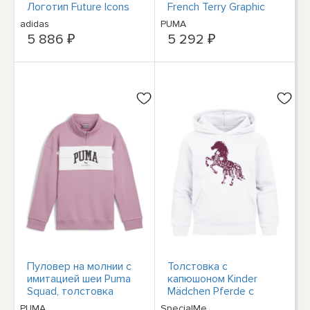
Логотип Future Icons
French Terry Graphic
Nera Codice HR6301
Hoodie X Squish Для
adidas
PUMA
молодых девушек,
5 886 ₽
5 292 ₽
Размер S,
Повседневная верхняя
одежда 8
Пуловер на молнии с
Толстовка с
имитацией шеи Puma
капюшоном Kinder
Squad, толстовка
Mädchen Pferde с
Молодежная для
принтом Blumen Motiv
PUMA
SpecialMe