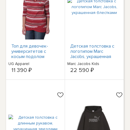
Топ для девочек-
Детская толстовка с
университетов с
логотипом Marc
косым подолом
Jacobs, украшенная
Alabama - SM
блестками
UG Apparel
Marc Jacobs Kids
11 390 ₽
22 590 ₽