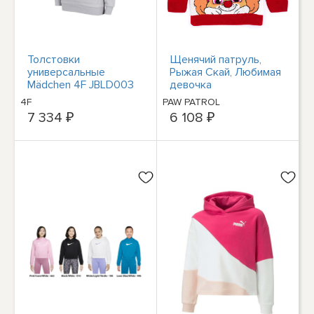
Толстовки
Щенячий патруль,
универсальные
Рыжая Скай, Любимая
Mädchen 4F JBLD003
девочка
HJZ22JBLD00327S
4F
PAW PATROL
Grau
7 334 ₽
6 108 ₽